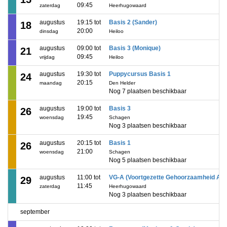
09:45
zaterdag
Heerhugowaard
augustus
19:15 tot
Basis 2 (Sander)
18
20:00
dinsdag
Heiloo
augustus
09:00 tot
Basis 3 (Monique)
21
09:45
vrijdag
Heiloo
augustus
19:30 tot
Puppycursus Basis 1
24
20:15
maandag
Den Helder
Nog 7 plaatsen beschikbaar
augustus
19:00 tot
Basis 3
26
19:45
woensdag
Schagen
Nog 3 plaatsen beschikbaar
augustus
20:15 tot
Basis 1
26
21:00
woensdag
Schagen
Nog 5 plaatsen beschikbaar
augustus
11:00 tot
VG-A (Voortgezette Gehoorzaamheid A)
29
11:45
zaterdag
Heerhugowaard
Nog 3 plaatsen beschikbaar
september