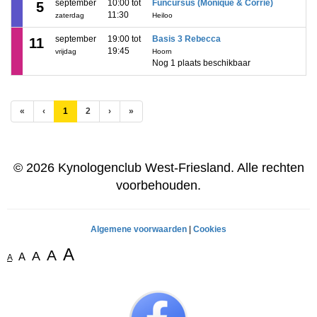
september
10:00 tot
Funcursus (Monique & Corrie)
5
11:30
zaterdag
Heiloo
september
19:00 tot
Basis 3 Rebecca
11
19:45
vrijdag
Hoorn
Nog 1 plaats beschikbaar
(huidige)
«
‹
1
2
›
»
© 2026 Kynologenclub West-Friesland. Alle rechten
voorbehouden.
Algemene voorwaarden
|
Cookies
A
A
A
A
A