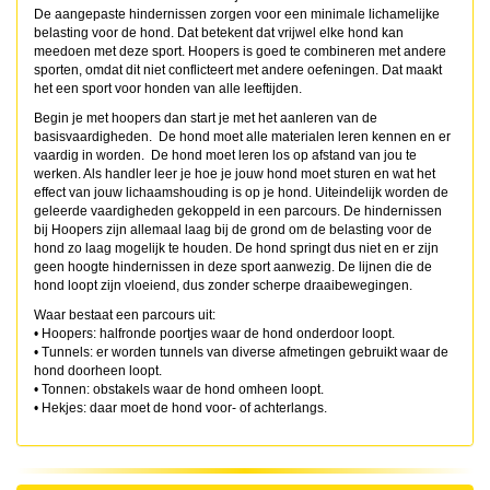
De aangepaste hindernissen zorgen voor een minimale lichamelijke
belasting voor de hond. Dat betekent dat vrijwel elke hond kan
meedoen met deze sport. Hoopers is goed te combineren met andere
sporten, omdat dit niet conflicteert met andere oefeningen. Dat maakt
het een sport voor honden van alle leeftijden.
Begin je met hoopers dan start je met het aanleren van de
basisvaardigheden. De hond moet alle materialen leren kennen en er
vaardig in worden. De hond moet leren los op afstand van jou te
werken. Als handler leer je hoe je jouw hond moet sturen en wat het
effect van jouw lichaamshouding is op je hond. Uiteindelijk worden de
geleerde vaardigheden gekoppeld in een parcours. De hindernissen
bij Hoopers zijn allemaal laag bij de grond om de belasting voor de
hond zo laag mogelijk te houden. De hond springt dus niet en er zijn
geen hoogte hindernissen in deze sport aanwezig. De lijnen die de
hond loopt zijn vloeiend, dus zonder scherpe draaibewegingen.
Waar bestaat een parcours uit:
• Hoopers: halfronde poortjes waar de hond onderdoor loopt.
• Tunnels: er worden tunnels van diverse afmetingen gebruikt waar de
hond doorheen loopt.
• Tonnen: obstakels waar de hond omheen loopt.
• Hekjes: daar moet de hond voor- of achterlangs.