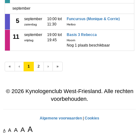
september
september
10:00 tot
Funcursus (Monique & Corrie)
5
11:30
zaterdag
Heiloo
september
19:00 tot
Basis 3 Rebecca
11
19:45
vrijdag
Hoorn
Nog 1 plaats beschikbaar
(huidige)
«
‹
1
2
›
»
© 2026 Kynologenclub West-Friesland. Alle rechten
voorbehouden.
Algemene voorwaarden
|
Cookies
A
A
A
A
A