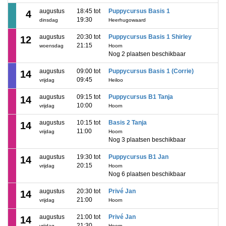
augustus
18:45 tot
Puppycursus Basis 1
4
19:30
dinsdag
Heerhugowaard
augustus
20:30 tot
Puppycursus Basis 1 Shirley
12
21:15
woensdag
Hoorn
Nog 2 plaatsen beschikbaar
augustus
09:00 tot
Puppycursus Basis 1 (Corrie)
14
09:45
vrijdag
Heiloo
augustus
09:15 tot
Puppycursus B1 Tanja
14
10:00
vrijdag
Hoorn
augustus
10:15 tot
Basis 2 Tanja
14
11:00
vrijdag
Hoorn
Nog 3 plaatsen beschikbaar
augustus
19:30 tot
Puppycursus B1 Jan
14
20:15
vrijdag
Hoorn
Nog 6 plaatsen beschikbaar
augustus
20:30 tot
Privé Jan
14
21:00
vrijdag
Hoorn
augustus
21:00 tot
Privé Jan
14
21:30
vrijdag
Hoorn