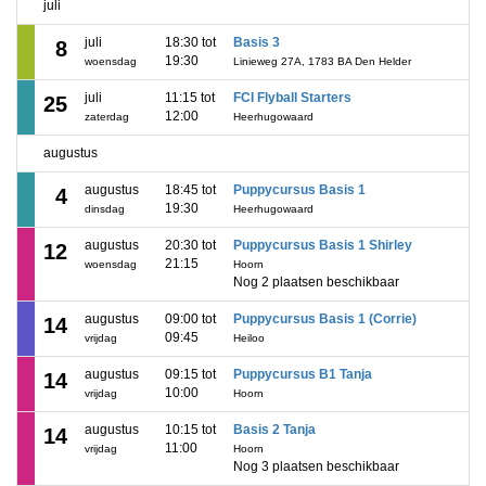
juli
juli
18:30 tot
Basis 3
8
19:30
woensdag
Linieweg 27A, 1783 BA Den Helder
juli
11:15 tot
FCI Flyball Starters
25
12:00
zaterdag
Heerhugowaard
augustus
augustus
18:45 tot
Puppycursus Basis 1
4
19:30
dinsdag
Heerhugowaard
augustus
20:30 tot
Puppycursus Basis 1 Shirley
12
21:15
woensdag
Hoorn
Nog 2 plaatsen beschikbaar
augustus
09:00 tot
Puppycursus Basis 1 (Corrie)
14
09:45
vrijdag
Heiloo
augustus
09:15 tot
Puppycursus B1 Tanja
14
10:00
vrijdag
Hoorn
augustus
10:15 tot
Basis 2 Tanja
14
11:00
vrijdag
Hoorn
Nog 3 plaatsen beschikbaar