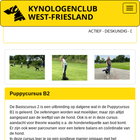
Toggl
ACTIEF - DESKUNDIG - DICHTB
Puppycursus B2
De Basiscursus 2 is een uitbreiding op datgene wat in de Puppycursus
B1 is geleerd. De oefeningen worden wat moeilijker, maar zijn altijd
aangepast aan de leeftijd van de hond. Ook is er in deze cursus
aandacht voor theorie waarbij o.a. de hondenetiquette aan bod komt.
Er zijn ook weer parcoursen voor een betere balans en coördinatie van
de hond.
In deze cursus leer je op een positieve manier omgaan met het