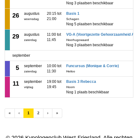
Nog 3 plaatsen beschikbaar
augustus
20:15 tot
Basis 1
26
21:00
woensdag
Schagen
Nog 5 plaatsen beschikbaar
augustus
11:00 tot
VG-A (Voortgezette Gehoorzaamheid A)
29
11:45
zaterdag
Heerhugowaard
Nog 3 plaatsen beschikbaar
september
september
10:00 tot
Funcursus (Monique & Corrie)
5
11:30
zaterdag
Heiloo
september
19:00 tot
Basis 3 Rebecca
11
19:45
vrijdag
Hoorn
Nog 1 plaats beschikbaar
(huidige)
«
‹
1
2
›
»
© 2026 Kynologenclub West-Friesland. Alle rechten