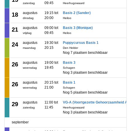
09:45
zaterdag
Heerhugowaard
augustus
19:15 tot
Basis 2 (Sander)
18
20:00
dinsdag
Heiloo
augustus
09:00 tot
Basis 3 (Monique)
21
09:45
vrijdag
Heiloo
augustus
19:30 tot
Puppycursus Basis 1
24
20:15
maandag
Den Helder
Nog 7 plaatsen beschikbaar
augustus
19:00 tot
Basis 3
26
19:45
woensdag
Schagen
Nog 3 plaatsen beschikbaar
augustus
20:15 tot
Basis 1
26
21:00
woensdag
Schagen
Nog 5 plaatsen beschikbaar
augustus
11:00 tot
VG-A (Voortgezette Gehoorzaamheid A)
29
11:45
zaterdag
Heerhugowaard
Nog 3 plaatsen beschikbaar
september