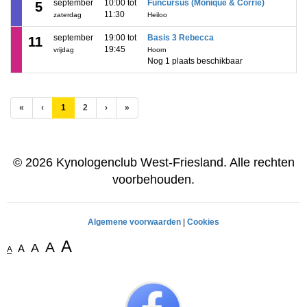
september
10:00 tot
Funcursus (Monique & Corrie)
5
11:30
zaterdag
Heiloo
september
19:00 tot
Basis 3 Rebecca
11
19:45
vrijdag
Hoorn
Nog 1 plaats beschikbaar
(huidige)
«
‹
1
2
›
»
© 2026 Kynologenclub West-Friesland. Alle rechten
voorbehouden.
Algemene voorwaarden
|
Cookies
A
A
A
A
A