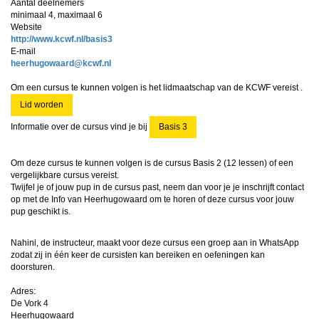
Aantal deelnemers
minimaal 4, maximaal 6
Website
http://www.kcwf.nl/basis3
E-mail
draawoguhreeh
@kcwf.nl
Om een cursus te kunnen volgen is het lidmaatschap van de KCWF vereist .
Lid worden
Informatie over de cursus vind je bij
Basis 3
Om deze cursus te kunnen volgen is de cursus Basis 2 (
12 lessen
) of een
vergelijkbare cursus vereist.
Twijfel je of jouw pup in de cursus past, neem dan voor je je inschrijft contact
op met de Info van Heerhugowaard om te horen of deze cursus voor jouw
pup geschikt is.
Nahini, de instructeur, maakt voor deze cursus een groep aan in WhatsApp
zodat zij in één keer de cursisten kan bereiken en oefeningen kan
doorsturen.
Adres:
De Vork 4
Heerhugowaard