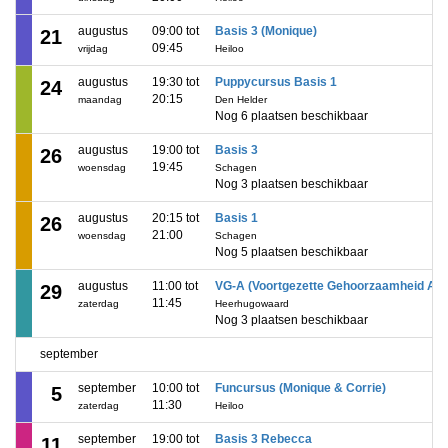
augustus
09:00 tot
Basis 3 (Monique)
21
09:45
vrijdag
Heiloo
augustus
19:30 tot
Puppycursus Basis 1
24
20:15
maandag
Den Helder
Nog 6 plaatsen beschikbaar
augustus
19:00 tot
Basis 3
26
19:45
woensdag
Schagen
Nog 3 plaatsen beschikbaar
augustus
20:15 tot
Basis 1
26
21:00
woensdag
Schagen
Nog 5 plaatsen beschikbaar
augustus
11:00 tot
VG-A (Voortgezette Gehoorzaamheid A)
29
11:45
zaterdag
Heerhugowaard
Nog 3 plaatsen beschikbaar
september
september
10:00 tot
Funcursus (Monique & Corrie)
5
11:30
zaterdag
Heiloo
september
19:00 tot
Basis 3 Rebecca
11