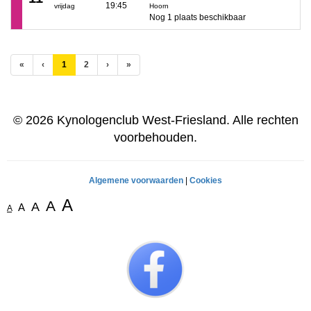
19:45
vrijdag
Hoorn
Nog 1 plaats beschikbaar
(huidige)
«
‹
1
2
›
»
© 2026 Kynologenclub West-Friesland. Alle rechten
voorbehouden.
Algemene voorwaarden
|
Cookies
A
A
A
A
A