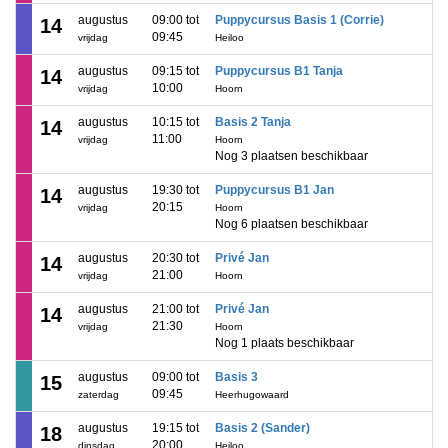
augustus
09:00 tot
Puppycursus Basis 1 (Corrie)
14
09:45
vrijdag
Heiloo
augustus
09:15 tot
Puppycursus B1 Tanja
14
10:00
vrijdag
Hoorn
augustus
10:15 tot
Basis 2 Tanja
14
11:00
vrijdag
Hoorn
Nog 3 plaatsen beschikbaar
augustus
19:30 tot
Puppycursus B1 Jan
14
20:15
vrijdag
Hoorn
Nog 6 plaatsen beschikbaar
augustus
20:30 tot
Privé Jan
14
21:00
vrijdag
Hoorn
augustus
21:00 tot
Privé Jan
14
21:30
vrijdag
Hoorn
Nog 1 plaats beschikbaar
augustus
09:00 tot
Basis 3
15
09:45
zaterdag
Heerhugowaard
augustus
19:15 tot
Basis 2 (Sander)
18
20:00
dinsdag
Heiloo