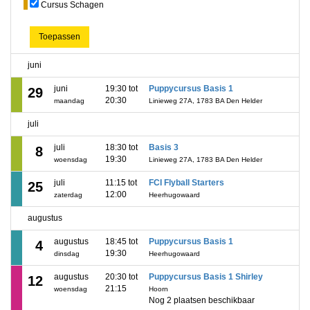
Cursus Schagen
Toepassen
juni
juni
19:30 tot
Puppycursus Basis 1
29
20:30
maandag
Linieweg 27A, 1783 BA Den Helder
juli
juli
18:30 tot
Basis 3
8
19:30
woensdag
Linieweg 27A, 1783 BA Den Helder
juli
11:15 tot
FCI Flyball Starters
25
12:00
zaterdag
Heerhugowaard
augustus
augustus
18:45 tot
Puppycursus Basis 1
4
19:30
dinsdag
Heerhugowaard
augustus
20:30 tot
Puppycursus Basis 1 Shirley
12
21:15
woensdag
Hoorn
Nog 2 plaatsen beschikbaar