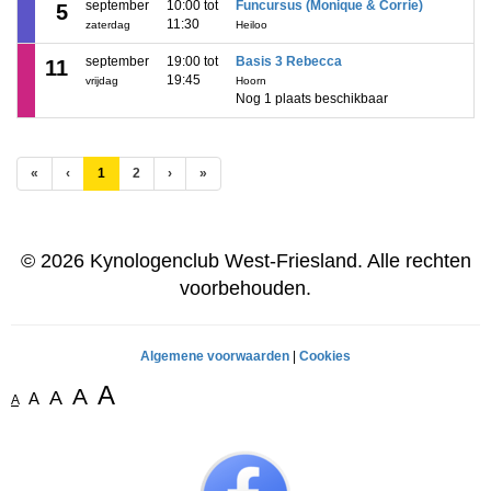
september
10:00 tot
Funcursus (Monique & Corrie)
5
11:30
zaterdag
Heiloo
september
19:00 tot
Basis 3 Rebecca
11
19:45
vrijdag
Hoorn
Nog 1 plaats beschikbaar
(huidige)
«
‹
1
2
›
»
© 2026 Kynologenclub West-Friesland. Alle rechten
voorbehouden.
Algemene voorwaarden
|
Cookies
A
A
A
A
A