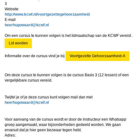
3
Website
http://www.kcwf.nl/voortgezettegehoorzaamheid
E-mail
draawoguhreeh
@kcwf.nl
Om een cursus te kunnen volgen is het lidmaatschap van de KCWF vereist .
Lid worden
Informatie over de cursus vind je bij
Voortgezette Gehoorzaamheid-A
Om deze cursus te kunnen volgen is de cursus Basis 3 (
12 lessen
) of een
vergelijkbare cursus vereist.
Twijfel je of je deze cursus kunt volgen mail dan met
draawoguhreeh
@kcwf.nl
Voor aanvang van de cursus wordt er door de instructeur een Whatsapp
groep aangemaakt, waar bijzonderheden gedeeld worden. We gaan
ervanuit dat je hier geen bezwaar tegen hebt.
Adres: