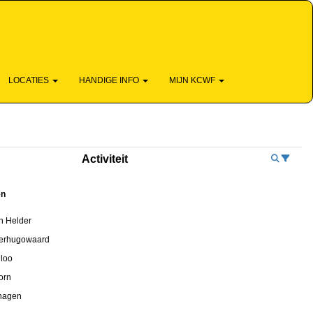
SKUNDIG - DICHTBIJ - EN LEUK
LOCATIES
HANDIGE INFO
MIJN KCWF
Activiteit
ën
n Helder
erhugowaard
iloo
orn
hagen