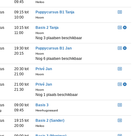
09:45
Heiloo
tus
09:15 tot
Puppycursus B1 Tanja
10:00
Hoorn
tus
10:15 tot
Basis 2 Tanja
11:00
Hoorn
Nog 3 plaatsen beschikbaar
tus
19:30 tot
Puppycursus B1 Jan
20:15
Hoorn
Nog 6 plaatsen beschikbaar
tus
20:30 tot
Privé Jan
21:00
Hoorn
tus
21:00 tot
Privé Jan
21:30
Hoorn
Nog 1 plaats beschikbaar
tus
09:00 tot
Basis 3
09:45
ag
Heerhugowaard
tus
19:15 tot
Basis 2 (Sander)
20:00
g
Heiloo