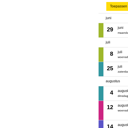
Toepassen
juni
juni
29
maand
juli
juli
8
woens
juli
25
zaterd
augustus
augus
4
dinsda
augus
12
woens
augus
14