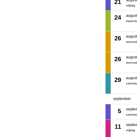
augus
21
vrijdag
augus
24
maand
augus
26
woens
augus
26
woens
augus
29
zaterd
september
septe
5
zaterd
septe
11
vrijdag