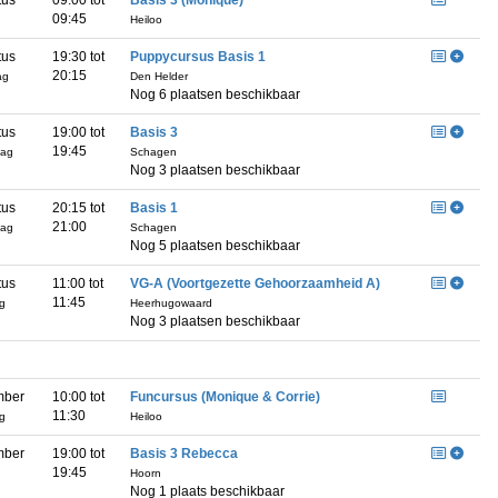
tus
09:00 tot
Basis 3 (Monique)
09:45
Heiloo
tus
19:30 tot
Puppycursus Basis 1
20:15
ag
Den Helder
Nog 6 plaatsen beschikbaar
tus
19:00 tot
Basis 3
19:45
dag
Schagen
Nog 3 plaatsen beschikbaar
tus
20:15 tot
Basis 1
21:00
dag
Schagen
Nog 5 plaatsen beschikbaar
tus
11:00 tot
VG-A (Voortgezette Gehoorzaamheid A)
11:45
ag
Heerhugowaard
Nog 3 plaatsen beschikbaar
mber
10:00 tot
Funcursus (Monique & Corrie)
11:30
ag
Heiloo
mber
19:00 tot
Basis 3 Rebecca
19:45
Hoorn
Nog 1 plaats beschikbaar