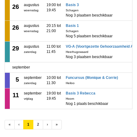
augustus
19:00 tot
Basis 3
26
19:45
woensdag
Schagen
Nog 3 plaatsen beschikbaar
augustus
20:15 tot
Basis 1
26
21:00
woensdag
Schagen
Nog 5 plaatsen beschikbaar
augustus
11:00 tot
VG-A (Voortgezette Gehoorzaamheid A)
29
11:45
zaterdag
Heerhugowaard
Nog 3 plaatsen beschikbaar
september
september
10:00 tot
Funcursus (Monique & Corrie)
5
11:30
zaterdag
Heiloo
september
19:00 tot
Basis 3 Rebecca
11
19:45
vrijdag
Hoorn
Nog 1 plaats beschikbaar
(huidige)
«
‹
1
2
›
»