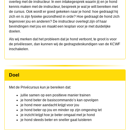
overleg met de instructeur. In een intakegesprek waarin jij en je hond
kennis maken met de instructeur, bespreek je wat je wilt bereiken met
de cursus. Ook wordt er goed gekeken naar je hond: hoe gedraagt hij
zich en is zijn fysieke gezondheid in orde? Hoe gedraagt de hond zich
tegenover jou en anderen? De instructeur overlegt zijn of haar
bevindingen met jou en maakt een lesplan voor je met duidelijke
doelen.
Als wij merken dat het probleem dat je hond vertoont, te groot is voor
de privélessen, dan kunnen wij de gedragsdeskundigen van de KCWF
inschakelen.
Doel
Met de Privécursus kun je bereiken dat:
jullie samen op een positieve manier trainen
je hond beter de basiscommando’s kan opvolgen
je hond meer aandacht krijgt voor jou
je hond beter op jou en minder op zijn omgeving let
je inzicht krijgt hoe je beter omgaat met je hond
je hond steeds beter en sneller gaat luisteren