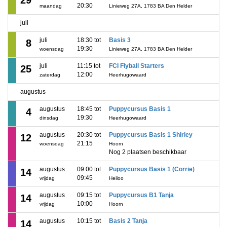
29
20:30
maandag
Linieweg 27A, 1783 BA Den Helder
juli
juli
18:30 tot
Basis 3
8
19:30
woensdag
Linieweg 27A, 1783 BA Den Helder
juli
11:15 tot
FCI Flyball Starters
25
12:00
zaterdag
Heerhugowaard
augustus
augustus
18:45 tot
Puppycursus Basis 1
4
19:30
dinsdag
Heerhugowaard
augustus
20:30 tot
Puppycursus Basis 1 Shirley
12
21:15
woensdag
Hoorn
Nog 2 plaatsen beschikbaar
augustus
09:00 tot
Puppycursus Basis 1 (Corrie)
14
09:45
vrijdag
Heiloo
augustus
09:15 tot
Puppycursus B1 Tanja
14
10:00
vrijdag
Hoorn
augustus
10:15 tot
Basis 2 Tanja
14