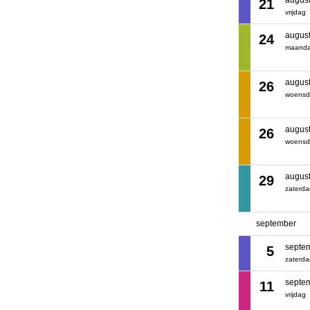
augus
21
vrijdag
augus
24
maand
augus
26
woens
augus
26
woens
augus
29
zaterd
september
septe
5
zaterd
septe
11
vrijdag