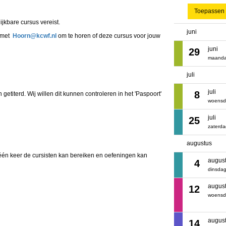
Toepassen
lijkbare cursus vereist.
juni
p met
nrooH
@kcwf.nl
om te horen of deze cursus voor jouw
juni
29
maand
juli
juli
8
 getiterd. Wij willen dit kunnen controleren in het 'Paspoort'
woens
juli
25
zaterd
augustus
 één keer de cursisten kan bereiken en oefeningen kan
augus
4
dinsda
augus
12
woens
augus
14