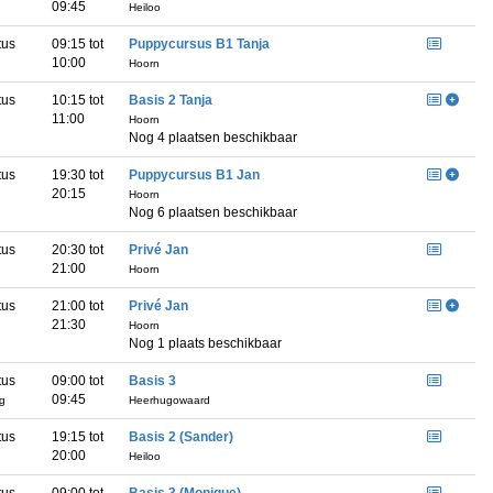
09:45
Heiloo
tus
09:15 tot
Puppycursus B1 Tanja
10:00
Hoorn
tus
10:15 tot
Basis 2 Tanja
11:00
Hoorn
Nog 4 plaatsen beschikbaar
tus
19:30 tot
Puppycursus B1 Jan
20:15
Hoorn
Nog 6 plaatsen beschikbaar
tus
20:30 tot
Privé Jan
21:00
Hoorn
tus
21:00 tot
Privé Jan
21:30
Hoorn
Nog 1 plaats beschikbaar
tus
09:00 tot
Basis 3
09:45
ag
Heerhugowaard
tus
19:15 tot
Basis 2 (Sander)
20:00
g
Heiloo