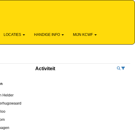
DESKUNDIG - DICHTBIJ - EN LEUK
LOCATIES
HANDIGE INFO
MIJN KCWF
Activiteit
ën
n Helder
erhugowaard
iloo
orn
hagen