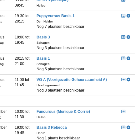
tus
09:00 tot
Basis 3 (Monique)
09:45
Heiloo
tus
19:30 tot
Puppycursus Basis 1
20:15
ag
Den Helder
Nog 7 plaatsen beschikbaar
tus
19:00 tot
Basis 3
19:45
dag
Schagen
Nog 3 plaatsen beschikbaar
tus
20:15 tot
Basis 1
21:00
dag
Schagen
Nog 5 plaatsen beschikbaar
tus
11:00 tot
VG-A (Voortgezette Gehoorzaamheid A)
11:45
ag
Heerhugowaard
Nog 3 plaatsen beschikbaar
mber
10:00 tot
Funcursus (Monique & Corrie)
11:30
ag
Heiloo
mber
19:00 tot
Basis 3 Rebecca
19:45
Hoorn
Nog 1 plaats beschikbaar