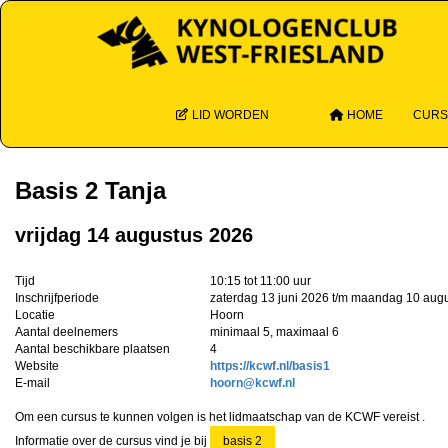
LID WORDEN
HOME
CUR
Basis 2 Tanja
vrijdag 14 augustus 2026
Tijd
10:15 tot 11:00 uur
Inschrijfperiode
zaterdag 13 juni 2026 t/m maandag 10 aug
Locatie
Hoorn
Aantal deelnemers
minimaal 5, maximaal 6
Aantal beschikbare plaatsen
4
Website
https://kcwf.nl/basis1
E-mail
nrooh
@kcwf.nl
Om een cursus te kunnen volgen is het lidmaatschap van de KCWF vereist .
Informatie over de cursus vind je bij
basis 2