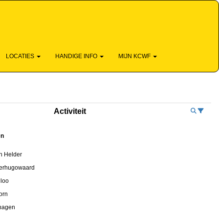
ESKUNDIG - DICHTBIJ - EN LEUK
LOCATIES
HANDIGE INFO
MIJN KCWF
Activiteit
ën
n Helder
erhugowaard
iloo
orn
hagen