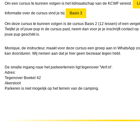
Om een cursus te kunnen volgen is het lidmaatschap van de KCWF vereist .
L
Informatie over de cursus vind je bij
Basis 3
Om deze cursus te kunnen volgen is de cursus Basis 2 (
12 lessen
) of een verge
Twijfel je of jouw pup in de cursus past, neem dan voor je je inschrijft contact 
jouw pup geschikt is.
Monique, de instructeur, maakt voor deze cursus een groep aan in WhatsApp zod
kan doorsturen. Wij nemen aan dat je hier geen bezwaar tegen hebt.
De smalle ingang naar het parkeerterrein ligt tegenover 'Verf.nl'.
Adres:
Tegenover Boekel 42
Akersloot
Parkeren is niet mogelijk op het terrein van de camping.