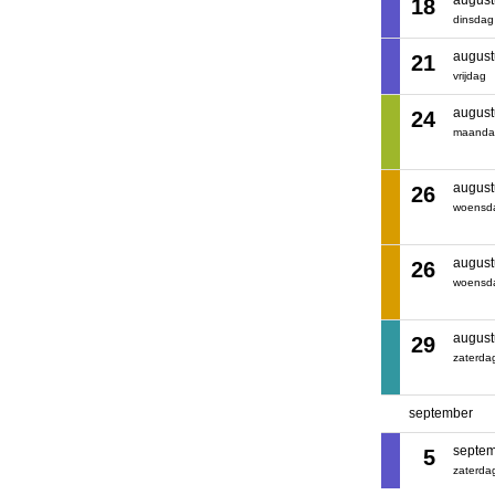
august
18
dinsdag
august
21
vrijdag
august
24
maanda
august
26
woensd
august
26
woensd
august
29
zaterda
september
septe
5
zaterda