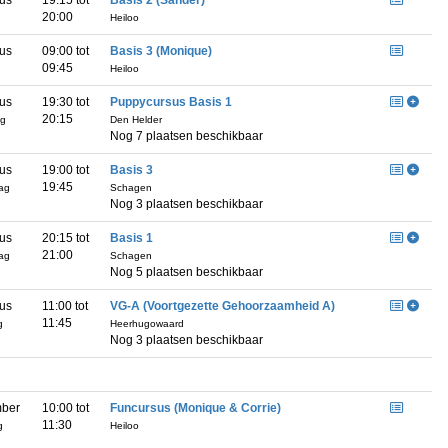
us
19:15 tot
Basis 2 (Sander)
20:00
Heiloo
us
09:00 tot
Basis 3 (Monique)
09:45
Heiloo
us
19:30 tot
Puppycursus Basis 1
20:15
g
Den Helder
Nog 7 plaatsen beschikbaar
us
19:00 tot
Basis 3
19:45
ag
Schagen
Nog 3 plaatsen beschikbaar
us
20:15 tot
Basis 1
21:00
ag
Schagen
Nog 5 plaatsen beschikbaar
us
11:00 tot
VG-A (Voortgezette Gehoorzaamheid A)
11:45
g
Heerhugowaard
Nog 3 plaatsen beschikbaar
mber
10:00 tot
Funcursus (Monique & Corrie)
11:30
g
Heiloo