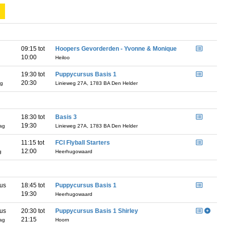
09:15 tot
Hoopers Gevorderden - Yvonne & Monique
10:00
Heiloo
19:30 tot
Puppycursus Basis 1
20:30
g
Linieweg 27A, 1783 BA Den Helder
18:30 tot
Basis 3
19:30
ag
Linieweg 27A, 1783 BA Den Helder
11:15 tot
FCI Flyball Starters
12:00
g
Heerhugowaard
us
18:45 tot
Puppycursus Basis 1
19:30
Heerhugowaard
us
20:30 tot
Puppycursus Basis 1 Shirley
21:15
ag
Hoorn