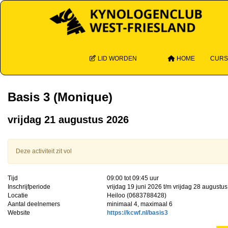
LID WORDEN
HOME
CUR
Basis 3 (Monique)
vrijdag 21 augustus 2026
Deze activiteit zit vol
Tijd
09:00 tot 09:45 uur
Inschrijfperiode
vrijdag 19 juni 2026 t/m vrijdag 28 augustu
Locatie
Heiloo (0683788428)
Aantal deelnemers
minimaal 4, maximaal 6
Website
https://kcwf.nl/basis3