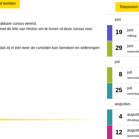
id worden
Toepassen
juni
lijkbare cursus vereist.
op met de Info van Heiloo om te horen of deze cursus voor
juni
19
vrijdag
juni
29
at zij in één keer de cursisten kan bereiken en oefeningen
maanda
juli
juli
8
woensd
juli
25
zaterda
augustus
august
4
dinsdag
august
12
woensd