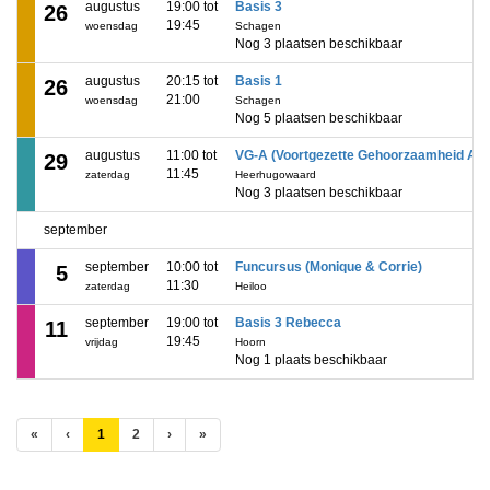
augustus
19:00 tot
Basis 3
26
19:45
woensdag
Schagen
Nog 3 plaatsen beschikbaar
augustus
20:15 tot
Basis 1
26
21:00
woensdag
Schagen
Nog 5 plaatsen beschikbaar
augustus
11:00 tot
VG-A (Voortgezette Gehoorzaamheid A)
29
11:45
zaterdag
Heerhugowaard
Nog 3 plaatsen beschikbaar
september
september
10:00 tot
Funcursus (Monique & Corrie)
5
11:30
zaterdag
Heiloo
september
19:00 tot
Basis 3 Rebecca
11
19:45
vrijdag
Hoorn
Nog 1 plaats beschikbaar
(huidige)
«
‹
1
2
›
»