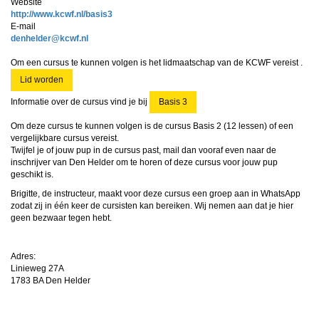
Website
http://www.kcwf.nl/basis3
E-mail
redlehned
@kcwf.nl
Om een cursus te kunnen volgen is het lidmaatschap van de KCWF vereist .
Lid worden
Informatie over de cursus vind je bij
Basis 3
Om deze cursus te kunnen volgen is de cursus Basis 2 (
12 lessen
) of een
vergelijkbare cursus vereist.
Twijfel je of jouw pup in de cursus past, mail dan vooraf even naar de
inschrijver van Den Helder om te horen of deze cursus voor jouw pup
geschikt is.
Brigitte, de instructeur, maakt voor deze cursus een groep aan in WhatsApp
zodat zij in één keer de cursisten kan bereiken. Wij nemen aan dat je hier
geen bezwaar tegen hebt.
Adres:
Linieweg 27A
1783 BA Den Helder