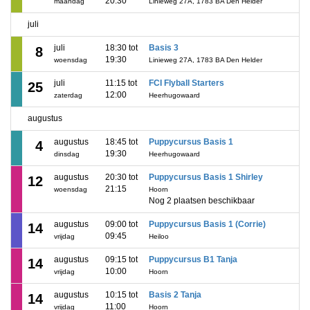
20:30
maandag
Linieweg 27A, 1783 BA Den Helder
juli
juli
18:30 tot
Basis 3
8
19:30
woensdag
Linieweg 27A, 1783 BA Den Helder
juli
11:15 tot
FCI Flyball Starters
25
12:00
zaterdag
Heerhugowaard
augustus
augustus
18:45 tot
Puppycursus Basis 1
4
19:30
dinsdag
Heerhugowaard
augustus
20:30 tot
Puppycursus Basis 1 Shirley
12
21:15
woensdag
Hoorn
Nog 2 plaatsen beschikbaar
augustus
09:00 tot
Puppycursus Basis 1 (Corrie)
14
09:45
vrijdag
Heiloo
augustus
09:15 tot
Puppycursus B1 Tanja
14
10:00
vrijdag
Hoorn
augustus
10:15 tot
Basis 2 Tanja
14
11:00
vrijdag
Hoorn