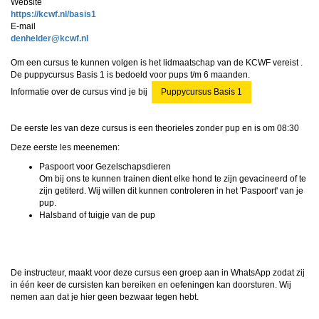
Website
https://kcwf.nl/basis1
E-mail
redlehned
@kcwf.nl
Om een cursus te kunnen volgen is het lidmaatschap van de KCWF vereist .
De puppycursus Basis 1 is bedoeld voor pups t/m 6 maanden.
Informatie over de cursus vind je bij
Puppycursus Basis 1
De eerste les van deze cursus is een theorieles zonder pup en is om 08:30
Deze eerste les meenemen:
Paspoort voor Gezelschapsdieren
Om bij ons te kunnen trainen dient elke hond te zijn gevacineerd of te
zijn getiterd. Wij willen dit kunnen controleren in het 'Paspoort' van je
pup.
Halsband of tuigje van de pup
De instructeur, maakt voor deze cursus een groep aan in WhatsApp zodat zij
in één keer de cursisten kan bereiken en oefeningen kan doorsturen. Wij
nemen aan dat je hier geen bezwaar tegen hebt.