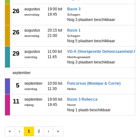
augustus
19:00 tot
Basis 3
26
19:45
woensdag
Schagen
Nog 3 plaatsen beschikbaar
augustus
20:15 tot
Basis 1
26
21:00
woensdag
Schagen
Nog 5 plaatsen beschikbaar
augustus
11:00 tot
VG-A (Voortgezette Gehoorzaamheid A)
29
11:45
zaterdag
Heerhugowaard
Nog 3 plaatsen beschikbaar
september
september
10:00 tot
Funcursus (Monique & Corrie)
5
11:30
zaterdag
Heiloo
september
19:00 tot
Basis 3 Rebecca
11
19:45
vrijdag
Hoorn
Nog 1 plaats beschikbaar
(huidige)
«
‹
1
2
›
»