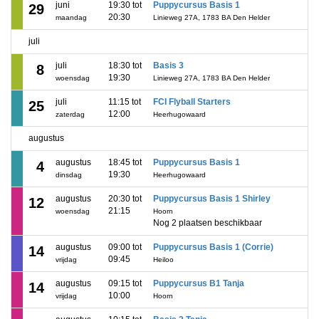
juni
19:30 tot
Puppycursus Basis 1
29
20:30
maandag
Linieweg 27A, 1783 BA Den Helder
juli
juli
18:30 tot
Basis 3
8
19:30
woensdag
Linieweg 27A, 1783 BA Den Helder
juli
11:15 tot
FCI Flyball Starters
25
12:00
zaterdag
Heerhugowaard
augustus
augustus
18:45 tot
Puppycursus Basis 1
4
19:30
dinsdag
Heerhugowaard
augustus
20:30 tot
Puppycursus Basis 1 Shirley
12
21:15
woensdag
Hoorn
Nog 2 plaatsen beschikbaar
augustus
09:00 tot
Puppycursus Basis 1 (Corrie)
14
09:45
vrijdag
Heiloo
augustus
09:15 tot
Puppycursus B1 Tanja
14
10:00
vrijdag
Hoorn