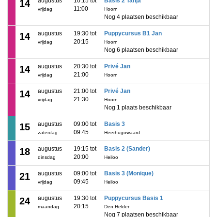
augustus
10:15 tot
Basis 2 Tanja
14
11:00
vrijdag
Hoorn
Nog 4 plaatsen beschikbaar
augustus
19:30 tot
Puppycursus B1 Jan
14
20:15
vrijdag
Hoorn
Nog 6 plaatsen beschikbaar
augustus
20:30 tot
Privé Jan
14
21:00
vrijdag
Hoorn
augustus
21:00 tot
Privé Jan
14
21:30
vrijdag
Hoorn
Nog 1 plaats beschikbaar
augustus
09:00 tot
Basis 3
15
09:45
zaterdag
Heerhugowaard
augustus
19:15 tot
Basis 2 (Sander)
18
20:00
dinsdag
Heiloo
augustus
09:00 tot
Basis 3 (Monique)
21
09:45
vrijdag
Heiloo
augustus
19:30 tot
Puppycursus Basis 1
24
20:15
maandag
Den Helder
Nog 7 plaatsen beschikbaar