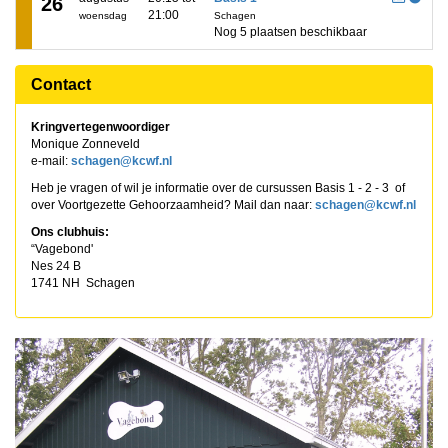
26
21:00
woensdag
Schagen
Nog 5 plaatsen beschikbaar
Contact
Kringvertegenwoordiger
Monique Zonneveld
e-mail:
negahcs
@kcwf.nl
Heb je vragen of wil je informatie over de cursussen Basis 1 - 2 - 3 of
over Voortgezette Gehoorzaamheid? Mail dan naar:
negahcs
@kcwf.nl
Ons clubhuis:
“Vagebond'
Nes 24 B
1741 NH Schagen