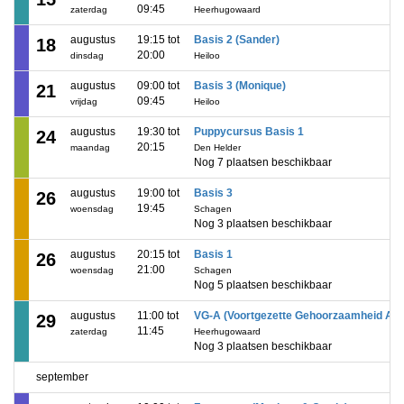
09:45
zaterdag
Heerhugowaard
augustus
19:15 tot
Basis 2 (Sander)
18
20:00
dinsdag
Heiloo
augustus
09:00 tot
Basis 3 (Monique)
21
09:45
vrijdag
Heiloo
augustus
19:30 tot
Puppycursus Basis 1
24
20:15
maandag
Den Helder
Nog 7 plaatsen beschikbaar
augustus
19:00 tot
Basis 3
26
19:45
woensdag
Schagen
Nog 3 plaatsen beschikbaar
augustus
20:15 tot
Basis 1
26
21:00
woensdag
Schagen
Nog 5 plaatsen beschikbaar
augustus
11:00 tot
VG-A (Voortgezette Gehoorzaamheid A)
29
11:45
zaterdag
Heerhugowaard
Nog 3 plaatsen beschikbaar
september