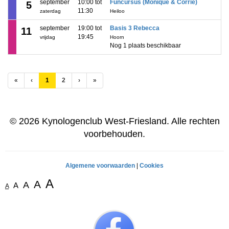
september
10:00 tot
Funcursus (Monique & Corrie)
5
11:30
zaterdag
Heiloo
september
19:00 tot
Basis 3 Rebecca
11
19:45
vrijdag
Hoorn
Nog 1 plaats beschikbaar
(huidige)
«
‹
1
2
›
»
© 2026 Kynologenclub West-Friesland. Alle rechten
voorbehouden.
Algemene voorwaarden
|
Cookies
A
A
A
A
A