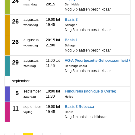
24
20:15
maandag
Den Helder
Nog 6 plaatsen beschikbaar
augustus
19:00 tot
Basis 3
26
19:45
woensdag
Schagen
Nog 3 plaatsen beschikbaar
augustus
20:15 tot
Basis 1
26
21:00
woensdag
Schagen
Nog 5 plaatsen beschikbaar
augustus
11:00 tot
VG-A (Voortgezette Gehoorzaamheid A)
29
11:45
zaterdag
Heerhugowaard
Nog 3 plaatsen beschikbaar
september
september
10:00 tot
Funcursus (Monique & Corrie)
5
11:30
zaterdag
Heiloo
september
19:00 tot
Basis 3 Rebecca
11
19:45
vrijdag
Hoorn
Nog 1 plaats beschikbaar