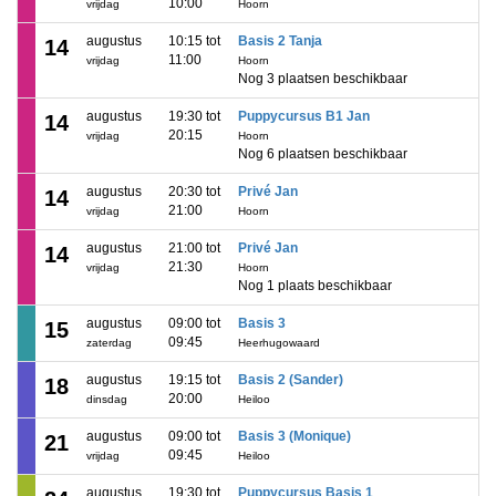
10:00
vrijdag
Hoorn
augustus
10:15 tot
Basis 2 Tanja
14
11:00
vrijdag
Hoorn
Nog 3 plaatsen beschikbaar
augustus
19:30 tot
Puppycursus B1 Jan
14
20:15
vrijdag
Hoorn
Nog 6 plaatsen beschikbaar
augustus
20:30 tot
Privé Jan
14
21:00
vrijdag
Hoorn
augustus
21:00 tot
Privé Jan
14
21:30
vrijdag
Hoorn
Nog 1 plaats beschikbaar
augustus
09:00 tot
Basis 3
15
09:45
zaterdag
Heerhugowaard
augustus
19:15 tot
Basis 2 (Sander)
18
20:00
dinsdag
Heiloo
augustus
09:00 tot
Basis 3 (Monique)
21
09:45
vrijdag
Heiloo
augustus
19:30 tot
Puppycursus Basis 1