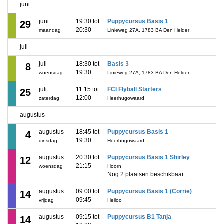
juni
juni
19:30 tot
Puppycursus Basis 1
29
20:30
maandag
Linieweg 27A, 1783 BA Den Helder
juli
juli
18:30 tot
Basis 3
8
19:30
woensdag
Linieweg 27A, 1783 BA Den Helder
juli
11:15 tot
FCI Flyball Starters
25
12:00
zaterdag
Heerhugowaard
augustus
augustus
18:45 tot
Puppycursus Basis 1
4
19:30
dinsdag
Heerhugowaard
augustus
20:30 tot
Puppycursus Basis 1 Shirley
12
21:15
woensdag
Hoorn
Nog 2 plaatsen beschikbaar
augustus
09:00 tot
Puppycursus Basis 1 (Corrie)
14
09:45
vrijdag
Heiloo
augustus
09:15 tot
Puppycursus B1 Tanja
14