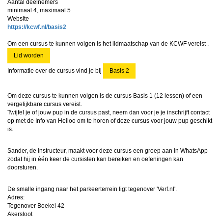
Aantal deelnemers
minimaal 4, maximaal 5
Website
https://kcwf.nl/basis2
Om een cursus te kunnen volgen is het lidmaatschap van de KCWF vereist .
Lid worden
Informatie over de cursus vind je bij
Basis 2
Om deze cursus te kunnen volgen is de cursus Basis 1 (
12 lessen
) of een
vergelijkbare cursus vereist.
Twijfel je of jouw pup in de cursus past, neem dan voor je je inschrijft contact
op met de Info van Heiloo om te horen of deze cursus voor jouw pup geschikt
is.
Sander, de instructeur, maakt voor deze cursus een groep aan in WhatsApp
zodat hij in één keer de cursisten kan bereiken en oefeningen kan
doorsturen.
De smalle ingang naar het parkeerterrein ligt tegenover 'Verf.nl'.
Adres:
Tegenover Boekel 42
Akersloot