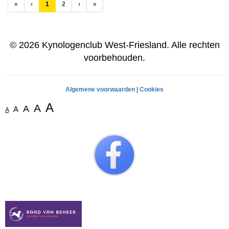
(huidige)
«
‹
1
2
›
»
© 2026 Kynologenclub West-Friesland. Alle rechten
voorbehouden.
Algemene voorwaarden
|
Cookies
A
A
A
A
A