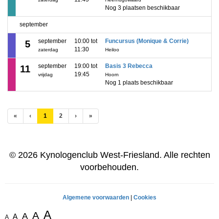
Nog 3 plaatsen beschikbaar
september
september
10:00 tot
Funcursus (Monique & Corrie)
5
11:30
zaterdag
Heiloo
september
19:00 tot
Basis 3 Rebecca
11
19:45
vrijdag
Hoorn
Nog 1 plaats beschikbaar
(huidige)
«
‹
1
2
›
»
© 2026 Kynologenclub West-Friesland. Alle rechten
voorbehouden.
Algemene voorwaarden
|
Cookies
A
A
A
A
A