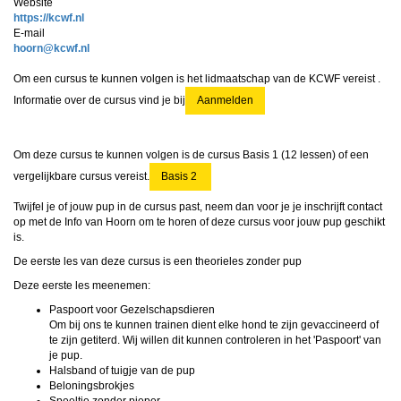
Website
https://kcwf.nl
E-mail
nrooh
@kcwf.nl
Om een cursus te kunnen volgen is het lidmaatschap van de KCWF vereist .
Informatie over de cursus vind je bij
Aanmelden
Om deze cursus te kunnen volgen is de cursus Basis 1 (
12 lessen
) of een
vergelijkbare cursus vereist.
Basis 2
Twijfel je of jouw pup in de cursus past, neem dan voor je je inschrijft contact
op met de Info van Hoorn om te horen of deze cursus voor jouw pup geschikt
is.
De eerste les van deze cursus is een theorieles zonder pup
Deze eerste les meenemen:
Paspoort voor Gezelschapsdieren
Om bij ons te kunnen trainen dient elke hond te zijn gevaccineerd of
te zijn getiterd. Wij willen dit kunnen controleren in het 'Paspoort' van
je pup.
Halsband of tuigje van de pup
Beloningsbrokjes