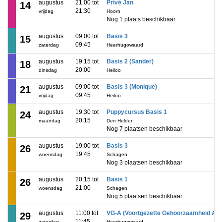
augustus
21:00 tot
Privé Jan
14
21:30
vrijdag
Hoorn
Nog 1 plaats beschikbaar
augustus
09:00 tot
Basis 3
15
09:45
zaterdag
Heerhugowaard
augustus
19:15 tot
Basis 2 (Sander)
18
20:00
dinsdag
Heiloo
augustus
09:00 tot
Basis 3 (Monique)
21
09:45
vrijdag
Heiloo
augustus
19:30 tot
Puppycursus Basis 1
24
20:15
maandag
Den Helder
Nog 7 plaatsen beschikbaar
augustus
19:00 tot
Basis 3
26
19:45
woensdag
Schagen
Nog 3 plaatsen beschikbaar
augustus
20:15 tot
Basis 1
26
21:00
woensdag
Schagen
Nog 5 plaatsen beschikbaar
augustus
11:00 tot
VG-A (Voortgezette Gehoorzaamheid A)
29
11:45
zaterdag
Heerhugowaard