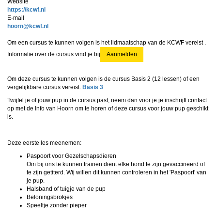
Website
https://kcwf.nl
E-mail
nrooh
@kcwf.nl
Om een cursus te kunnen volgen is het lidmaatschap van de KCWF vereist .
Informatie over de cursus vind je bij
Aanmelden
Om deze cursus te kunnen volgen is de cursus Basis 2 (
12 lessen
) of een
vergelijkbare cursus vereist.
Basis 3
Twijfel je of jouw pup in de cursus past, neem dan voor je je inschrijft contact
op met de Info van Hoorn om te horen of deze cursus voor jouw pup geschikt
is.
Deze eerste les meenemen:
Paspoort voor Gezelschapsdieren
Om bij ons te kunnen trainen dient elke hond te zijn gevaccineerd of
te zijn getiterd. Wij willen dit kunnen controleren in het 'Paspoort' van
je pup.
Halsband of tuigje van de pup
Beloningsbrokjes
Speeltje zonder pieper