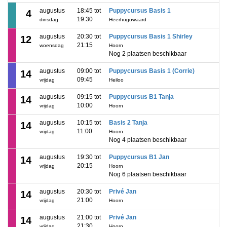
augustus
18:45 tot
Puppycursus Basis 1
4
19:30
dinsdag
Heerhugowaard
augustus
20:30 tot
Puppycursus Basis 1 Shirley
12
21:15
woensdag
Hoorn
Nog 2 plaatsen beschikbaar
augustus
09:00 tot
Puppycursus Basis 1 (Corrie)
14
09:45
vrijdag
Heiloo
augustus
09:15 tot
Puppycursus B1 Tanja
14
10:00
vrijdag
Hoorn
augustus
10:15 tot
Basis 2 Tanja
14
11:00
vrijdag
Hoorn
Nog 4 plaatsen beschikbaar
augustus
19:30 tot
Puppycursus B1 Jan
14
20:15
vrijdag
Hoorn
Nog 6 plaatsen beschikbaar
augustus
20:30 tot
Privé Jan
14
21:00
vrijdag
Hoorn
augustus
21:00 tot
Privé Jan
14
21:30
vrijdag
Hoorn