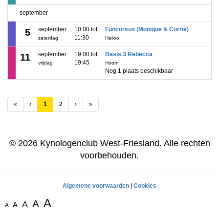
september
september
10:00 tot
Funcursus (Monique & Corrie)
5
11:30
zaterdag
Heiloo
september
19:00 tot
Basis 3 Rebecca
11
19:45
vrijdag
Hoorn
Nog 1 plaats beschikbaar
(huidige)
«
‹
1
2
›
»
© 2026 Kynologenclub West-Friesland. Alle rechten
voorbehouden.
Algemene voorwaarden
|
Cookies
A
A
A
A
A