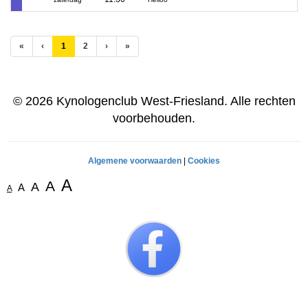
(huidige)
«
‹
1
2
›
»
© 2026 Kynologenclub West-Friesland. Alle rechten
voorbehouden.
Algemene voorwaarden
|
Cookies
A
A
A
A
A