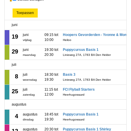
Toepassen
juni
juni
09:15 tot
Hoopers Gevorderden - Yvonne & Moniq
19
10:00
vrijdag
Heiloo
juni
19:30 tot
Puppycursus Basis 1
29
20:30
maandag
Linieweg 27A, 1783 BA Den Helder
juli
juli
18:30 tot
Basis 3
8
19:30
woensdag
Linieweg 27A, 1783 BA Den Helder
juli
11:15 tot
FCI Flyball Starters
25
12:00
zaterdag
Heerhugowaard
augustus
augustus
18:45 tot
Puppycursus Basis 1
4
19:30
dinsdag
Heerhugowaard
augustus
20:30 tot
Puppycursus Basis 1 Shirley