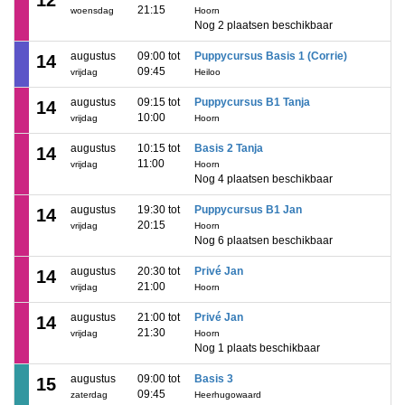
12
21:15
woensdag
Hoorn
Nog 2 plaatsen beschikbaar
augustus
09:00 tot
Puppycursus Basis 1 (Corrie)
14
09:45
vrijdag
Heiloo
augustus
09:15 tot
Puppycursus B1 Tanja
14
10:00
vrijdag
Hoorn
augustus
10:15 tot
Basis 2 Tanja
14
11:00
vrijdag
Hoorn
Nog 4 plaatsen beschikbaar
augustus
19:30 tot
Puppycursus B1 Jan
14
20:15
vrijdag
Hoorn
Nog 6 plaatsen beschikbaar
augustus
20:30 tot
Privé Jan
14
21:00
vrijdag
Hoorn
augustus
21:00 tot
Privé Jan
14
21:30
vrijdag
Hoorn
Nog 1 plaats beschikbaar
augustus
09:00 tot
Basis 3
15
09:45
zaterdag
Heerhugowaard