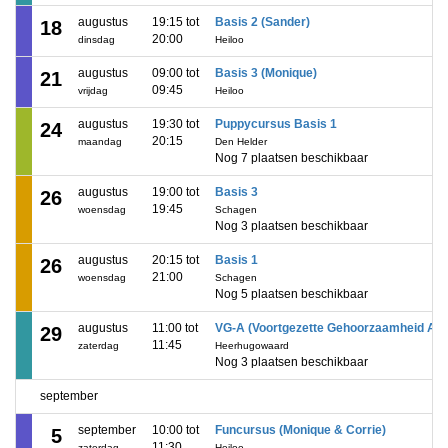
augustus
19:15 tot
Basis 2 (Sander)
18
20:00
dinsdag
Heiloo
augustus
09:00 tot
Basis 3 (Monique)
21
09:45
vrijdag
Heiloo
augustus
19:30 tot
Puppycursus Basis 1
24
20:15
maandag
Den Helder
Nog 7 plaatsen beschikbaar
augustus
19:00 tot
Basis 3
26
19:45
woensdag
Schagen
Nog 3 plaatsen beschikbaar
augustus
20:15 tot
Basis 1
26
21:00
woensdag
Schagen
Nog 5 plaatsen beschikbaar
augustus
11:00 tot
VG-A (Voortgezette Gehoorzaamheid A)
29
11:45
zaterdag
Heerhugowaard
Nog 3 plaatsen beschikbaar
september
september
10:00 tot
Funcursus (Monique & Corrie)
5
11:30
zaterdag
Heiloo