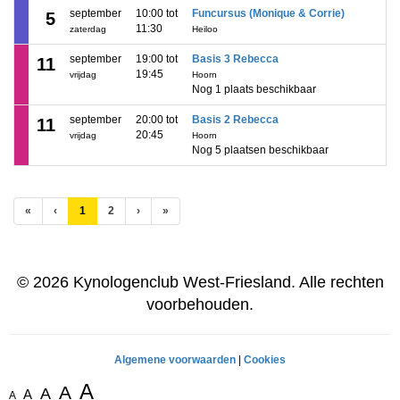
september
10:00 tot
Funcursus (Monique & Corrie)
5
11:30
zaterdag
Heiloo
september
19:00 tot
Basis 3 Rebecca
11
19:45
vrijdag
Hoorn
Nog 1 plaats beschikbaar
september
20:00 tot
Basis 2 Rebecca
11
20:45
vrijdag
Hoorn
Nog 5 plaatsen beschikbaar
(huidige)
«
‹
1
2
›
»
© 2026 Kynologenclub West-Friesland. Alle rechten
voorbehouden.
Algemene voorwaarden
|
Cookies
A
A
A
A
A