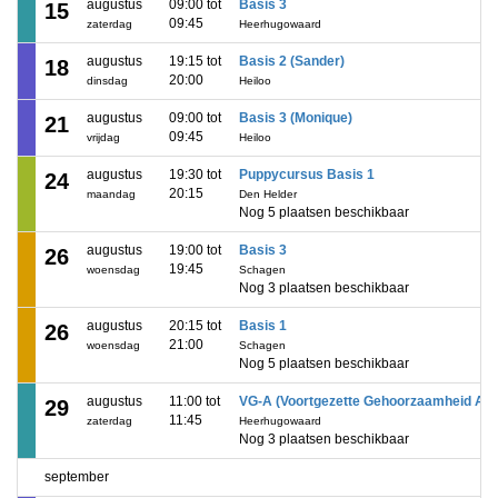
augustus
09:00 tot
Basis 3
15
09:45
zaterdag
Heerhugowaard
augustus
19:15 tot
Basis 2 (Sander)
18
20:00
dinsdag
Heiloo
augustus
09:00 tot
Basis 3 (Monique)
21
09:45
vrijdag
Heiloo
augustus
19:30 tot
Puppycursus Basis 1
24
20:15
maandag
Den Helder
Nog 5 plaatsen beschikbaar
augustus
19:00 tot
Basis 3
26
19:45
woensdag
Schagen
Nog 3 plaatsen beschikbaar
augustus
20:15 tot
Basis 1
26
21:00
woensdag
Schagen
Nog 5 plaatsen beschikbaar
augustus
11:00 tot
VG-A (Voortgezette Gehoorzaamheid A)
29
11:45
zaterdag
Heerhugowaard
Nog 3 plaatsen beschikbaar
september