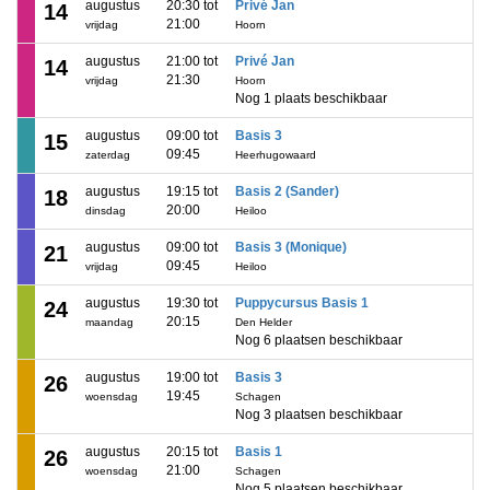
augustus
20:30 tot
Privé Jan
14
21:00
vrijdag
Hoorn
augustus
21:00 tot
Privé Jan
14
21:30
vrijdag
Hoorn
Nog 1 plaats beschikbaar
augustus
09:00 tot
Basis 3
15
09:45
zaterdag
Heerhugowaard
augustus
19:15 tot
Basis 2 (Sander)
18
20:00
dinsdag
Heiloo
augustus
09:00 tot
Basis 3 (Monique)
21
09:45
vrijdag
Heiloo
augustus
19:30 tot
Puppycursus Basis 1
24
20:15
maandag
Den Helder
Nog 6 plaatsen beschikbaar
augustus
19:00 tot
Basis 3
26
19:45
woensdag
Schagen
Nog 3 plaatsen beschikbaar
augustus
20:15 tot
Basis 1
26
21:00
woensdag
Schagen
Nog 5 plaatsen beschikbaar