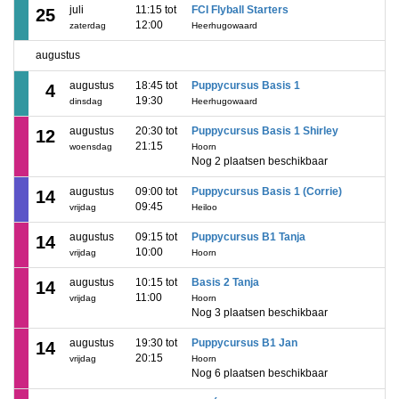
juli
11:15 tot
FCI Flyball Starters
25
12:00
zaterdag
Heerhugowaard
augustus
augustus
18:45 tot
Puppycursus Basis 1
4
19:30
dinsdag
Heerhugowaard
augustus
20:30 tot
Puppycursus Basis 1 Shirley
12
21:15
woensdag
Hoorn
Nog 2 plaatsen beschikbaar
augustus
09:00 tot
Puppycursus Basis 1 (Corrie)
14
09:45
vrijdag
Heiloo
augustus
09:15 tot
Puppycursus B1 Tanja
14
10:00
vrijdag
Hoorn
augustus
10:15 tot
Basis 2 Tanja
14
11:00
vrijdag
Hoorn
Nog 3 plaatsen beschikbaar
augustus
19:30 tot
Puppycursus B1 Jan
14
20:15
vrijdag
Hoorn
Nog 6 plaatsen beschikbaar