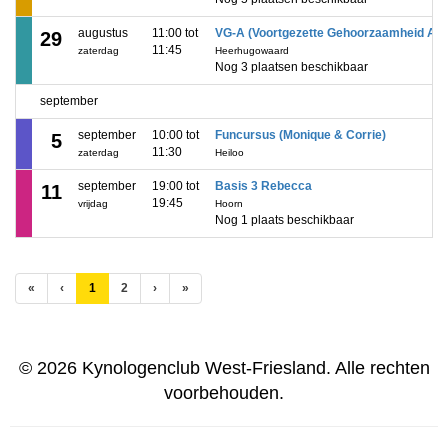
augustus
11:00 tot
VG-A (Voortgezette Gehoorzaamheid A)
29
11:45
zaterdag
Heerhugowaard
Nog 3 plaatsen beschikbaar
september
september
10:00 tot
Funcursus (Monique & Corrie)
5
11:30
zaterdag
Heiloo
september
19:00 tot
Basis 3 Rebecca
11
19:45
vrijdag
Hoorn
Nog 1 plaats beschikbaar
(huidige)
«
‹
1
2
›
»
© 2026 Kynologenclub West-Friesland. Alle rechten
voorbehouden.