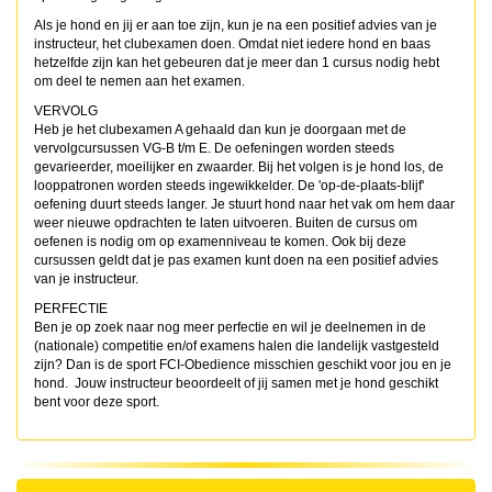
Als je hond en jij er aan toe zijn, kun je na een positief advies van je
instructeur, het clubexamen doen. Omdat niet iedere hond en baas
hetzelfde zijn kan het gebeuren dat je meer dan 1 cursus nodig hebt
om deel te nemen aan het examen.
VERVOLG
Heb je het clubexamen A gehaald dan kun je doorgaan met de
vervolgcursussen VG-B t/m E. De oefeningen worden steeds
gevarieerder, moeilijker en zwaarder. Bij het volgen is je hond los, de
looppatronen worden steeds ingewikkelder. De 'op-de-plaats-blijf'
oefening duurt steeds langer. Je stuurt hond naar het vak om hem daar
weer nieuwe opdrachten te laten uitvoeren. Buiten de cursus om
oefenen is nodig om op examenniveau te komen. Ook bij deze
cursussen geldt dat je pas examen kunt doen na een positief advies
van je instructeur.
PERFECTIE
Ben je op zoek naar nog meer perfectie en wil je deelnemen in de
(nationale) competitie en/of examens halen die landelijk vastgesteld
zijn? Dan is de sport FCI-Obedience misschien geschikt voor jou en je
hond. Jouw instructeur beoordeelt of jij samen met je hond geschikt
bent voor deze sport.