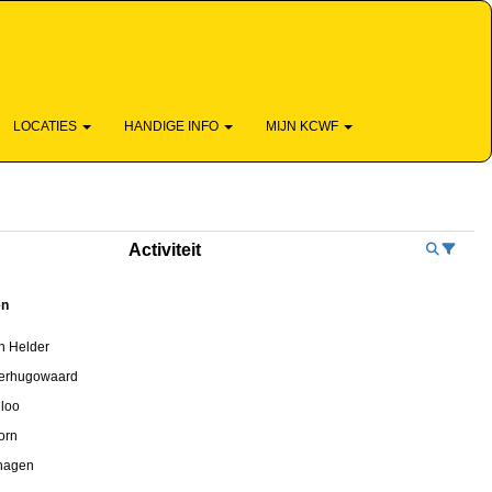
SKUNDIG - DICHTBIJ - EN LEUK
LOCATIES
HANDIGE INFO
MIJN KCWF
Activiteit
ën
n Helder
erhugowaard
iloo
orn
hagen