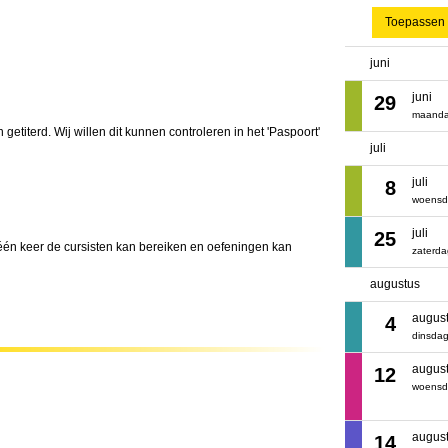
Toepassen
juni
juni
29
maand
 getiterd. Wij willen dit kunnen controleren in het 'Paspoort'
juli
juli
8
woens
juli
25
 één keer de cursisten kan bereiken en oefeningen kan
zaterd
augustus
augus
4
dinsda
augus
12
woens
augus
14