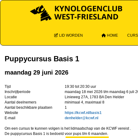
LID WORDEN
HOME
CUR
Puppycursus Basis 1
maandag 29 juni 2026
Tijd
19:30 tot 20:30 uur
Inschrijfperiode
maandag 18 mei 2026 t/m maandag 6 juli 
Locatie
Linieweg 27A, 1783 BA Den Helder
Aantal deelnemers
minimaal 4, maximaal 8
Aantal beschikbare plaatsen
1
Website
https://kcwf.nl/basis1
E-mail
redlehned
@kcwf.nl
Om een cursus te kunnen volgen is het lidmaatschap van de KCWF vereist .
De puppycursus Basis 1 is bedoeld voor pups t/m 6 maanden.