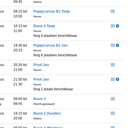
09:45
Heiloo
tus
09:15 tot
Puppycursus B1 Tanja
10:00
Hoorn
tus
10:15 tot
Basis 2 Tanja
11:00
Hoorn
Nog 4 plaatsen beschikbaar
tus
19:30 tot
Puppycursus B1 Jan
20:15
Hoorn
Nog 6 plaatsen beschikbaar
tus
20:30 tot
Privé Jan
21:00
Hoorn
tus
21:00 tot
Privé Jan
21:30
Hoorn
Nog 1 plaats beschikbaar
tus
09:00 tot
Basis 3
09:45
ag
Heerhugowaard
tus
19:15 tot
Basis 2 (Sander)
20:00
g
Heiloo