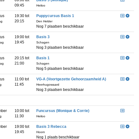
tus
09:00 tot
Basis 3 (Monique)
09:45
Heiloo
tus
19:30 tot
Puppycursus Basis 1
20:15
ag
Den Helder
Nog 7 plaatsen beschikbaar
tus
19:00 tot
Basis 3
19:45
dag
Schagen
Nog 3 plaatsen beschikbaar
tus
20:15 tot
Basis 1
21:00
dag
Schagen
Nog 5 plaatsen beschikbaar
tus
11:00 tot
VG-A (Voortgezette Gehoorzaamheid A)
11:45
ag
Heerhugowaard
Nog 3 plaatsen beschikbaar
mber
10:00 tot
Funcursus (Monique & Corrie)
11:30
ag
Heiloo
mber
19:00 tot
Basis 3 Rebecca
19:45
Hoorn
Nog 1 plaats beschikbaar