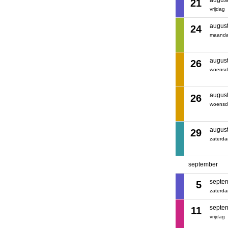
augus
21
vrijdag
augus
24
maand
augus
26
woens
augus
26
woens
augus
29
zaterd
september
septe
5
zaterd
septe
11
vrijdag