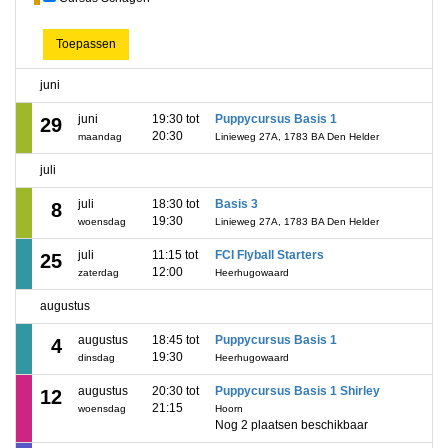
Toepassen
juni
juni
19:30 tot
Puppycursus Basis 1
29
20:30
maandag
Linieweg 27A, 1783 BA Den Helder
juli
juli
18:30 tot
Basis 3
8
19:30
woensdag
Linieweg 27A, 1783 BA Den Helder
juli
11:15 tot
FCI Flyball Starters
25
12:00
zaterdag
Heerhugowaard
augustus
augustus
18:45 tot
Puppycursus Basis 1
4
19:30
dinsdag
Heerhugowaard
augustus
20:30 tot
Puppycursus Basis 1 Shirley
12
21:15
woensdag
Hoorn
Nog 2 plaatsen beschikbaar