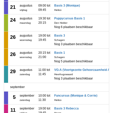
augustus
09:00 tot
Basis 3 (Monique)
21
09:45
vrijdag
Heiloo
augustus
19:30 tot
Puppycursus Basis 1
24
20:15
maandag
Den Helder
Nog 6 plaatsen beschikbaar
augustus
19:00 tot
Basis 3
26
19:45
woensdag
Schagen
Nog 3 plaatsen beschikbaar
augustus
20:15 tot
Basis 1
26
21:00
woensdag
Schagen
Nog 5 plaatsen beschikbaar
augustus
11:00 tot
VG-A (Voortgezette Gehoorzaamheid A)
29
11:45
zaterdag
Heerhugowaard
Nog 3 plaatsen beschikbaar
september
september
10:00 tot
Funcursus (Monique & Corrie)
5
11:30
zaterdag
Heiloo
september
19:00 tot
Basis 3 Rebecca
11
19:45
vrijdag
Hoorn