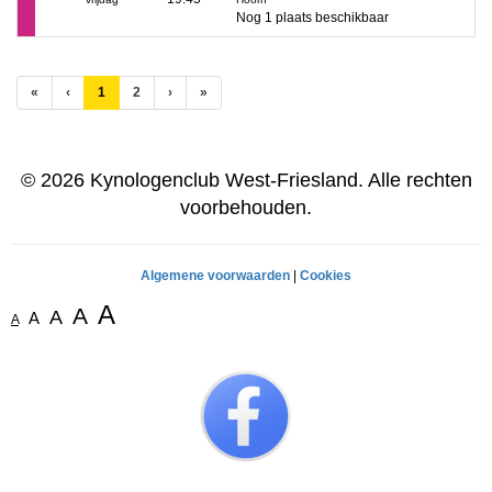
Nog 1 plaats beschikbaar
(huidige)
«
‹
1
2
›
»
© 2026 Kynologenclub West-Friesland. Alle rechten
voorbehouden.
Algemene voorwaarden
|
Cookies
A
A
A
A
A