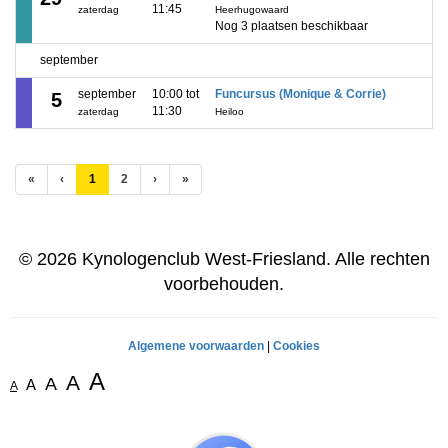
11:45
zaterdag
Heerhugowaard
Nog 3 plaatsen beschikbaar
september
september
10:00 tot
Funcursus (Monique & Corrie)
5
11:30
zaterdag
Heiloo
(huidige)
«
‹
1
2
›
»
© 2026 Kynologenclub West-Friesland. Alle rechten
voorbehouden.
Algemene voorwaarden
|
Cookies
A
A
A
A
A