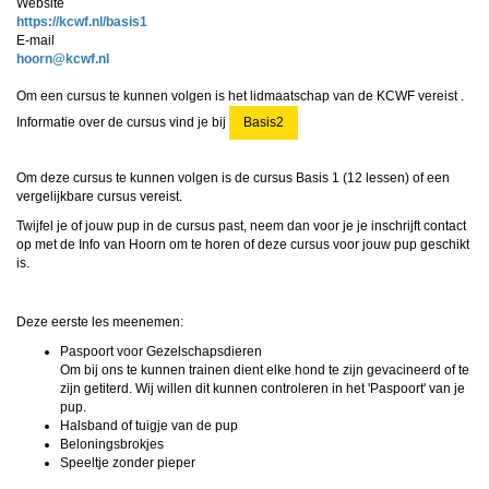
Website
https://kcwf.nl/basis1
E-mail
nrooh
@kcwf.nl
Om een cursus te kunnen volgen is het lidmaatschap van de KCWF vereist .
Informatie over de cursus vind je bij
Basis2
Om deze cursus te kunnen volgen is de cursus Basis 1 (
12 lessen
) of een
vergelijkbare cursus vereist.
Twijfel je of jouw pup in de cursus past, neem dan voor je je inschrijft contact
op met de Info van Hoorn om te horen of deze cursus voor jouw pup geschikt
is.
Deze eerste les meenemen:
Paspoort voor Gezelschapsdieren
Om bij ons te kunnen trainen dient elke hond te zijn gevacineerd of te
zijn getiterd. Wij willen dit kunnen controleren in het 'Paspoort' van je
pup.
Halsband of tuigje van de pup
Beloningsbrokjes
Speeltje zonder pieper