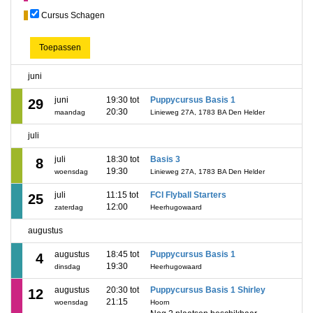
Cursus Schagen
Toepassen
juni
juni
19:30 tot
Puppycursus Basis 1
29
20:30
maandag
Linieweg 27A, 1783 BA Den Helder
juli
juli
18:30 tot
Basis 3
8
19:30
woensdag
Linieweg 27A, 1783 BA Den Helder
juli
11:15 tot
FCI Flyball Starters
25
12:00
zaterdag
Heerhugowaard
augustus
augustus
18:45 tot
Puppycursus Basis 1
4
19:30
dinsdag
Heerhugowaard
augustus
20:30 tot
Puppycursus Basis 1 Shirley
12
21:15
woensdag
Hoorn