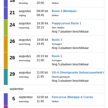
18
20:00
dinsdag
Heiloo
augustus
09:00 tot
Basis 3 (Monique)
21
09:45
vrijdag
Heiloo
augustus
19:30 tot
Puppycursus Basis 1
24
20:15
maandag
Den Helder
Nog 7 plaatsen beschikbaar
augustus
19:00 tot
Basis 3
26
19:45
woensdag
Schagen
Nog 3 plaatsen beschikbaar
augustus
20:15 tot
Basis 1
26
21:00
woensdag
Schagen
Nog 5 plaatsen beschikbaar
augustus
11:00 tot
VG-A (Voortgezette Gehoorzaamheid A)
29
11:45
zaterdag
Heerhugowaard
Nog 3 plaatsen beschikbaar
september
september
10:00 tot
Funcursus (Monique & Corrie)
5
11:30
zaterdag
Heiloo