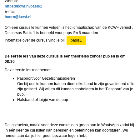
Website
https://kcwf.nl/basis1
E-mail
nrooh
@kcwf.nl
Om een cursus te kunnen volgen is het lidmaatschap van de KCWF vereist .
De cursus Basis 1 is bedoeld voor pups t/m 6 maanden.
Informatie over de cursus vind je bij
basis1
De eerste les van deze cursus is een theorieles zonder pup en is om
08:30
Deze eerste les meenemen:
Paspoort voor Gezelschapsdieren
Om bij ons te kunnen trainen dient elke hond te zijn gevacineerd of te
zijn getiterd. Wij willen dit kunnen controleren in het 'Paspoort' van je
pup.
Halsband of tuigje van de pup
De instructeur, maakt voor deze cursus een groep aan in WhatsApp zodat hij
in één keer de cursisten kan bereiken en oefeningen kan doorsturen. Wij
nemen aan dat je hier geen bezwaar tegen hebt.