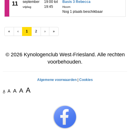
september
19:00 tot
Basis 3 Rebecca
11
19:45
vrijdag
Hoorn
Nog 1 plaats beschikbaar
(huidige)
«
‹
1
2
›
»
© 2026 Kynologenclub West-Friesland. Alle rechten
voorbehouden.
Algemene voorwaarden
|
Cookies
A
A
A
A
A