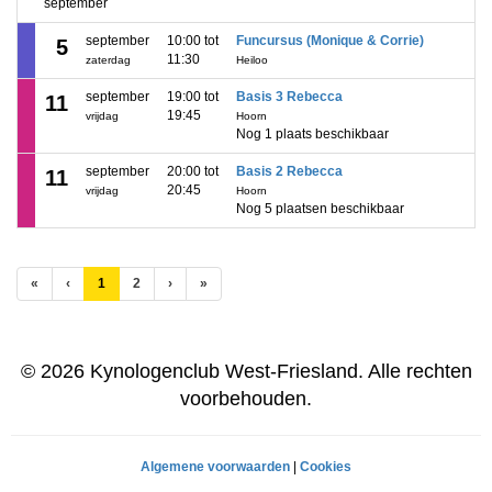
september
september
10:00 tot
Funcursus (Monique & Corrie)
5
11:30
zaterdag
Heiloo
september
19:00 tot
Basis 3 Rebecca
11
19:45
vrijdag
Hoorn
Nog 1 plaats beschikbaar
september
20:00 tot
Basis 2 Rebecca
11
20:45
vrijdag
Hoorn
Nog 5 plaatsen beschikbaar
(huidige)
«
‹
1
2
›
»
© 2026 Kynologenclub West-Friesland. Alle rechten
voorbehouden.
Algemene voorwaarden
|
Cookies