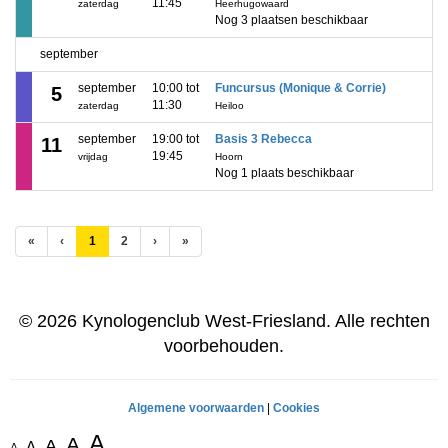
11:45
zaterdag
Heerhugowaard
Nog 3 plaatsen beschikbaar
september
september
10:00 tot
Funcursus (Monique & Corrie)
5
11:30
zaterdag
Heiloo
september
19:00 tot
Basis 3 Rebecca
11
19:45
vrijdag
Hoorn
Nog 1 plaats beschikbaar
(huidige)
«
‹
1
2
›
»
© 2026 Kynologenclub West-Friesland. Alle rechten
voorbehouden.
Algemene voorwaarden
|
Cookies
A
A
A
A