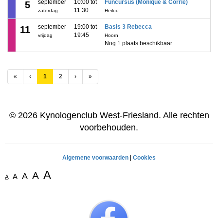
september
10:00 tot
Funcursus (Monique & Corrie)
5
11:30
zaterdag
Heiloo
september
19:00 tot
Basis 3 Rebecca
11
19:45
vrijdag
Hoorn
Nog 1 plaats beschikbaar
(huidige)
«
‹
1
2
›
»
© 2026 Kynologenclub West-Friesland. Alle rechten
voorbehouden.
Algemene voorwaarden
|
Cookies
A
A
A
A
A