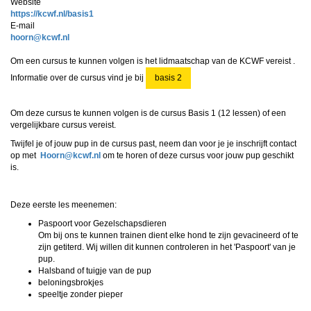
Website
https://kcwf.nl/basis1
E-mail
nrooh
@kcwf.nl
Om een cursus te kunnen volgen is het lidmaatschap van de KCWF vereist .
Informatie over de cursus vind je bij
basis 2
Om deze cursus te kunnen volgen is de cursus Basis 1 (
12 lessen
) of een
vergelijkbare cursus vereist.
Twijfel je of jouw pup in de cursus past, neem dan voor je je inschrijft contact
op met
nrooH
@kcwf.nl
om te horen of deze cursus voor jouw pup geschikt
is.
Deze eerste les meenemen:
Paspoort voor Gezelschapsdieren
Om bij ons te kunnen trainen dient elke hond te zijn gevacineerd of te
zijn getiterd. Wij willen dit kunnen controleren in het 'Paspoort' van je
pup.
Halsband of tuigje van de pup
beloningsbrokjes
speeltje zonder pieper