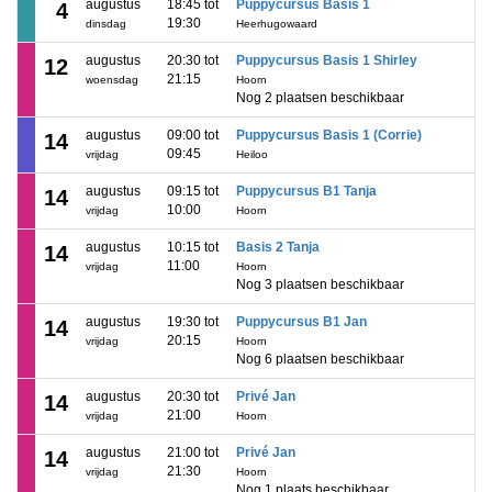
augustus
18:45 tot
Puppycursus Basis 1
4
19:30
dinsdag
Heerhugowaard
augustus
20:30 tot
Puppycursus Basis 1 Shirley
12
21:15
woensdag
Hoorn
Nog 2 plaatsen beschikbaar
augustus
09:00 tot
Puppycursus Basis 1 (Corrie)
14
09:45
vrijdag
Heiloo
augustus
09:15 tot
Puppycursus B1 Tanja
14
10:00
vrijdag
Hoorn
augustus
10:15 tot
Basis 2 Tanja
14
11:00
vrijdag
Hoorn
Nog 3 plaatsen beschikbaar
augustus
19:30 tot
Puppycursus B1 Jan
14
20:15
vrijdag
Hoorn
Nog 6 plaatsen beschikbaar
augustus
20:30 tot
Privé Jan
14
21:00
vrijdag
Hoorn
augustus
21:00 tot
Privé Jan
14
21:30
vrijdag
Hoorn
Nog 1 plaats beschikbaar