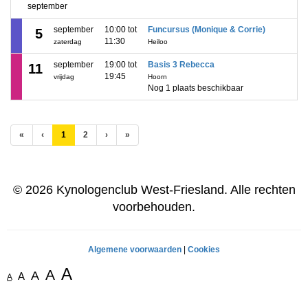
september
september
10:00 tot
Funcursus (Monique & Corrie)
5
11:30
zaterdag
Heiloo
september
19:00 tot
Basis 3 Rebecca
11
19:45
vrijdag
Hoorn
Nog 1 plaats beschikbaar
(huidige)
«
‹
1
2
›
»
© 2026 Kynologenclub West-Friesland. Alle rechten
voorbehouden.
Algemene voorwaarden
|
Cookies
A
A
A
A
A