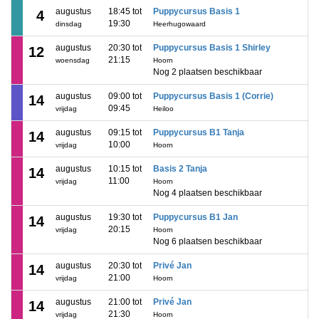
augustus
18:45 tot
Puppycursus Basis 1
4
19:30
dinsdag
Heerhugowaard
augustus
20:30 tot
Puppycursus Basis 1 Shirley
12
21:15
woensdag
Hoorn
Nog 2 plaatsen beschikbaar
augustus
09:00 tot
Puppycursus Basis 1 (Corrie)
14
09:45
vrijdag
Heiloo
augustus
09:15 tot
Puppycursus B1 Tanja
14
10:00
vrijdag
Hoorn
augustus
10:15 tot
Basis 2 Tanja
14
11:00
vrijdag
Hoorn
Nog 4 plaatsen beschikbaar
augustus
19:30 tot
Puppycursus B1 Jan
14
20:15
vrijdag
Hoorn
Nog 6 plaatsen beschikbaar
augustus
20:30 tot
Privé Jan
14
21:00
vrijdag
Hoorn
augustus
21:00 tot
Privé Jan
14
21:30
vrijdag
Hoorn