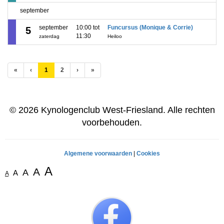
september
september
10:00 tot
Funcursus (Monique & Corrie)
5
11:30
zaterdag
Heiloo
(huidige)
«
‹
1
2
›
»
© 2026 Kynologenclub West-Friesland. Alle rechten
voorbehouden.
Algemene voorwaarden
|
Cookies
A
A
A
A
A