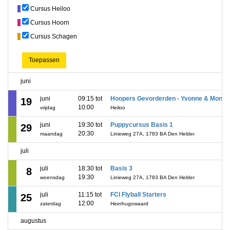
Cursus Heiloo
Cursus Hoorn
Cursus Schagen
Toepassen
juni
juni
09:15 tot
Hoopers Gevorderden - Yvonne & Moniq
19
10:00
vrijdag
Heiloo
juni
19:30 tot
Puppycursus Basis 1
29
20:30
maandag
Linieweg 27A, 1783 BA Den Helder
juli
juli
18:30 tot
Basis 3
8
19:30
woensdag
Linieweg 27A, 1783 BA Den Helder
juli
11:15 tot
FCI Flyball Starters
25
12:00
zaterdag
Heerhugowaard
augustus