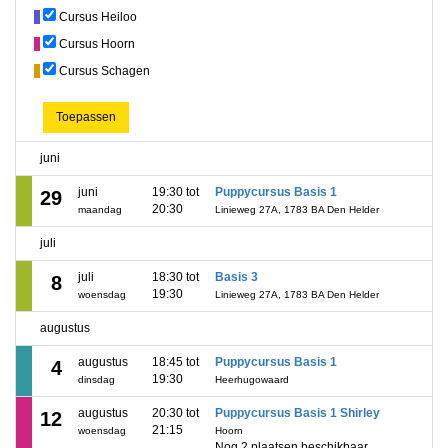
Cursus Heiloo
Cursus Hoorn
Cursus Schagen
Toepassen
juni
juni
19:30 tot
Puppycursus Basis 1
29
20:30
maandag
Linieweg 27A, 1783 BA Den Helder
juli
juli
18:30 tot
Basis 3
8
19:30
woensdag
Linieweg 27A, 1783 BA Den Helder
augustus
augustus
18:45 tot
Puppycursus Basis 1
4
19:30
dinsdag
Heerhugowaard
augustus
20:30 tot
Puppycursus Basis 1 Shirley
12
21:15
woensdag
Hoorn
Nog 2 plaatsen beschikbaar