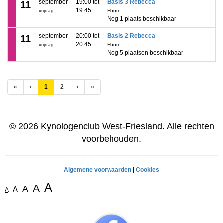
september
19:00 tot
Basis 3 Rebecca
11
19:45
vrijdag
Hoorn
Nog 1 plaats beschikbaar
september
20:00 tot
Basis 2 Rebecca
11
20:45
vrijdag
Hoorn
Nog 5 plaatsen beschikbaar
(huidige)
«
‹
1
2
›
»
© 2026 Kynologenclub West-Friesland. Alle rechten
voorbehouden.
Algemene voorwaarden
|
Cookies
A
A
A
A
A