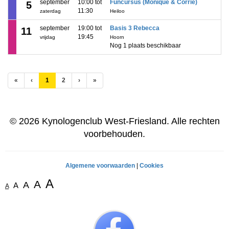
september
10:00 tot
Funcursus (Monique & Corrie)
5
11:30
zaterdag
Heiloo
september
19:00 tot
Basis 3 Rebecca
11
19:45
vrijdag
Hoorn
Nog 1 plaats beschikbaar
(huidige)
«
‹
1
2
›
»
© 2026 Kynologenclub West-Friesland. Alle rechten
voorbehouden.
Algemene voorwaarden
|
Cookies
A
A
A
A
A