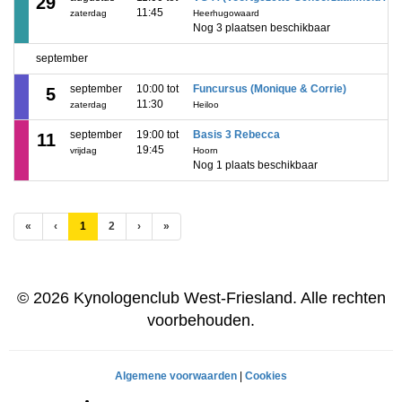
29
11:45
zaterdag
Heerhugowaard
Nog 3 plaatsen beschikbaar
september
september
10:00 tot
Funcursus (Monique & Corrie)
5
11:30
zaterdag
Heiloo
september
19:00 tot
Basis 3 Rebecca
11
19:45
vrijdag
Hoorn
Nog 1 plaats beschikbaar
(huidige)
«
‹
1
2
›
»
© 2026 Kynologenclub West-Friesland. Alle rechten
voorbehouden.
Algemene voorwaarden
|
Cookies