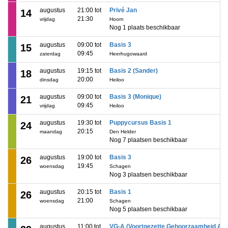
augustus
21:00 tot
Privé Jan
14
21:30
vrijdag
Hoorn
Nog 1 plaats beschikbaar
augustus
09:00 tot
Basis 3
15
09:45
zaterdag
Heerhugowaard
augustus
19:15 tot
Basis 2 (Sander)
18
20:00
dinsdag
Heiloo
augustus
09:00 tot
Basis 3 (Monique)
21
09:45
vrijdag
Heiloo
augustus
19:30 tot
Puppycursus Basis 1
24
20:15
maandag
Den Helder
Nog 7 plaatsen beschikbaar
augustus
19:00 tot
Basis 3
26
19:45
woensdag
Schagen
Nog 3 plaatsen beschikbaar
augustus
20:15 tot
Basis 1
26
21:00
woensdag
Schagen
Nog 5 plaatsen beschikbaar
augustus
11:00 tot
VG-A (Voortgezette Gehoorzaamheid A)