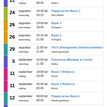
21
09:45
vrijdag
Heiloo
augustus
19:30 tot
Puppycursus Basis 1
24
20:15
maandag
Den Helder
augustus
19:00 tot
Basis 3
26
19:45
woensdag
Schagen
augustus
20:15 tot
Basis 1
26
21:00
woensdag
Schagen
augustus
11:00 tot
VG-A (Voortgezette Gehoorzaamheid A)
29
11:45
zaterdag
Heerhugowaard
september
10:00 tot
Funcursus (Monique & Corrie)
5
11:30
zaterdag
Heiloo
september
19:00 tot
Basis 3 Rebecca
11
19:45
vrijdag
Hoorn
september
20:00 tot
Basis 2 Rebecca
11
20:45
vrijdag
Hoorn
september
09:00 tot
Puppycursus Basis 1
12
09:45
zaterdag
Heerhugowaard