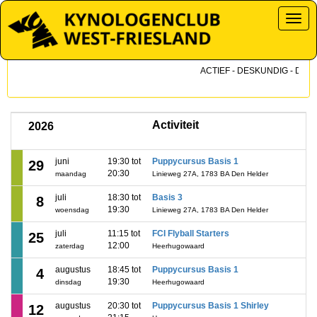
Toggl
ACTIEF - DESKUNDIG - DICHTB
Activiteit
2026
juni
19:30 tot
Puppycursus Basis 1
29
20:30
maandag
Linieweg 27A, 1783 BA Den Helder
juli
18:30 tot
Basis 3
8
19:30
woensdag
Linieweg 27A, 1783 BA Den Helder
juli
11:15 tot
FCI Flyball Starters
25
12:00
zaterdag
Heerhugowaard
augustus
18:45 tot
Puppycursus Basis 1
4
19:30
dinsdag
Heerhugowaard
augustus
20:30 tot
Puppycursus Basis 1 Shirley
12