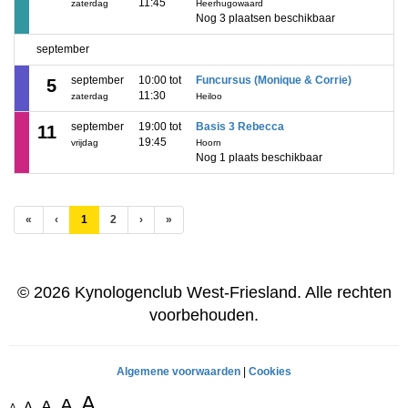
11:45
zaterdag
Heerhugowaard
Nog 3 plaatsen beschikbaar
september
september
10:00 tot
Funcursus (Monique & Corrie)
5
11:30
zaterdag
Heiloo
september
19:00 tot
Basis 3 Rebecca
11
19:45
vrijdag
Hoorn
Nog 1 plaats beschikbaar
(huidige)
«
‹
1
2
›
»
© 2026 Kynologenclub West-Friesland. Alle rechten
voorbehouden.
Algemene voorwaarden
|
Cookies
A
A
A
A